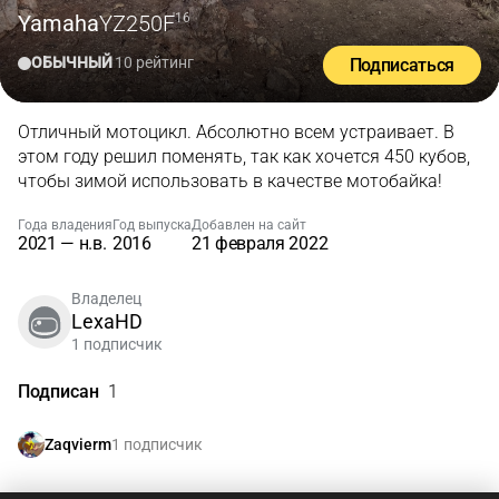
Yamaha
YZ250F
'16
ОБЫЧНЫЙ
10 рейтинг
Подписаться
Отличный мотоцикл. Абсолютно всем устраивает. В
этом году решил поменять, так как хочется 450 кубов,
чтобы зимой использовать в качестве мотобайка!
Года владения
Год выпуска
Добавлен на сайт
2021 — н.в.
2016
21 февраля 2022
Владелец
LexaHD
1 подписчик
Подписан
1
1 подписчик
Zaqvierm