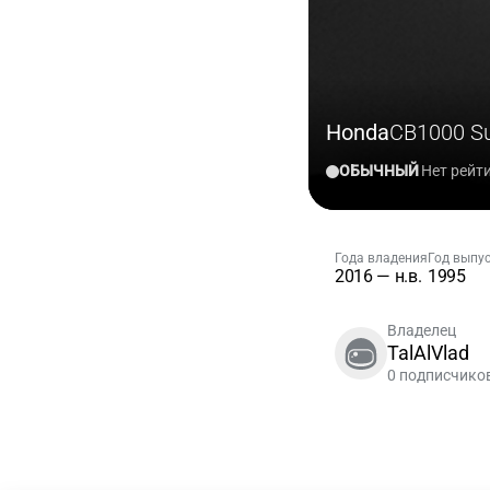
Honda
CB1000 Su
ОБЫЧНЫЙ
Нет рейт
Года владения
Год выпу
2016 — н.в.
1995
Владелец
TalAlVlad
0 подписчико