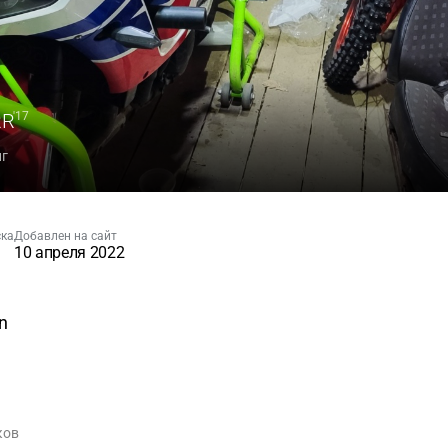
RR
'17
нг
ска
Добавлен на сайт
10 апреля 2022
n
ков