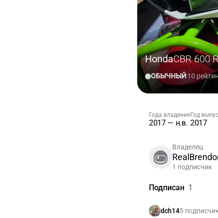
Honda
CBR 600 
ОБЫЧНЫЙ
10 рейти
Года владения
Год выпу
2017 — н.в.
2017
Владелец
RealBrendo
1 подписчик
Подписан
1
5 подписчи
dch14