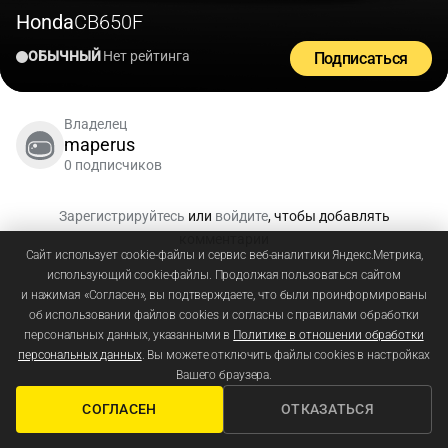
Honda
CB650F
ОБЫЧНЫЙ
Нет рейтинга
Подписаться
Владелец
maperus
0 подписчиков
Зарегистрируйтесь
или
войдите
, чтобы добавлять
комментарии
Сайт использует cookie-файлы и сервис веб-аналитики Яндекс.Метрика,
использующий cookie-файлы. Продолжая пользоваться сайтом
и нажимая «Согласен», вы подтверждаете, что были проинформированы
об использовании файлов cookies и согласны с правилами обработки
персональных данных, указанными в
Политике в отношении обработки
персональных данных
. Вы можете отключить файлы cookies в настройках
Вашего браузера.
СОГЛАСЕН
ОТКАЗАТЬСЯ