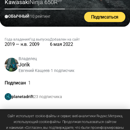
Kawasaki
Ninja 650R
'09
ОБЫЧНЫЙ
10 рейтинг
Подписаться
Года владения
Год выпуска
Добавлен на сайт
2019 — н.в.
2009
6 мая 2022
Владелец
Jorik
Евгений Кащеев
1 подписчик
•
Подписан
1
23 подписчика
planetadrift
Зарегистрируйтесь
или
войдите
, чтобы добавлять
Сайт использует cookie-файлы и сервис веб-аналитики Яндекс.Метрика,
использующий cookie-файлы. Продолжая пользоваться сайтом
комментарии
и нажимая «Согласен», вы подтверждаете, что были проинформированы