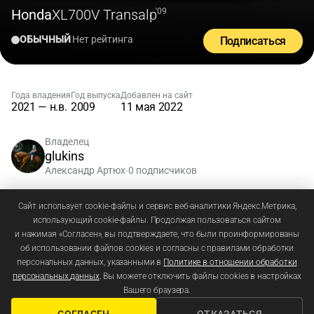
Honda
XL700V Transalp
'09
ОБЫЧНЫЙ
Нет рейтинга
Подписаться
Года владения
Год выпуска
Добавлен на сайт
2021 — н.в.
2009
11 мая 2022
Владелец
glukins
Александр Артюх
0 подписчиков
•
Зарегистрируйтесь
или
войдите
, чтобы добавлять
Сайт использует cookie-файлы и сервис веб-аналитики Яндекс.Метрика,
использующий cookie-файлы. Продолжая пользоваться сайтом
комментарии
и нажимая «Согласен», вы подтверждаете, что были проинформированы
об использовании файлов cookies и согласны с правилами обработки
персональных данных, указанными в
Политике в отношении обработки
персональных данных
. Вы можете отключить файлы cookies в настройках
Вашего браузера.