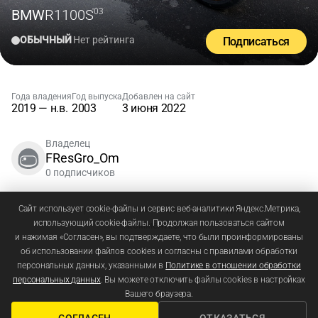
BMW
R1100S
'03
ОБЫЧНЫЙ
Нет рейтинга
Подписаться
Года владения
Год выпуска
Добавлен на сайт
2019 — н.в.
2003
3 июня 2022
Владелец
FResGro_Om
0 подписчиков
Зарегистрируйтесь
или
войдите
, чтобы добавлять
Сайт использует cookie-файлы и сервис веб-аналитики Яндекс.Метрика,
использующий cookie-файлы. Продолжая пользоваться сайтом
комментарии
и нажимая «Согласен», вы подтверждаете, что были проинформированы
об использовании файлов cookies и согласны с правилами обработки
персональных данных, указанными в
Политике в отношении обработки
персональных данных
. Вы можете отключить файлы cookies в настройках
Вашего браузера.