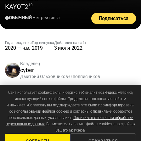
KAYO
T2
'19
ОБЫЧНЫЙ
Нет рейтинга
Подписаться
Года владения
Год выпуска
Добавлен на сайт
2020 — н.в.
2019
3 июля 2022
Владелец
cyber
Дмитрий Ольховников
0 подписчиков
•
Зарегистрируйтесь
или
войдите
, чтобы добавлять
Сайт использует cookie-файлы и сервис веб-аналитики Яндекс.Метрика,
использующий cookie-файлы. Продолжая пользоваться сайтом
комментарии
и нажимая «Согласен», вы подтверждаете, что были проинформированы
об использовании файлов cookies и согласны с правилами обработки
персональных данных, указанными в
Политике в отношении обработки
персональных данных
. Вы можете отключить файлы cookies в настройках
Вашего браузера.