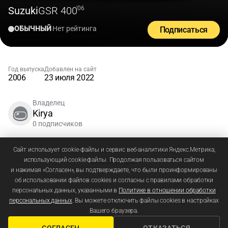
Suzuki
GSR 400
'06
ОБЫЧНЫЙ
Нет рейтинга
Подписаться
Год выпуска
Добавлен на сайт
2006
23 июля 2022
Владелец
Kirya
0 подписчиков
Зарегистрируйтесь
или
войдите
, чтобы добавлять
Сайт использует cookie-файлы и сервис веб-аналитики Яндекс.Метрика,
использующий cookie-файлы. Продолжая пользоваться сайтом
комментарии
и нажимая «Согласен», вы подтверждаете, что были проинформированы
об использовании файлов cookies и согласны с правилами обработки
персональных данных, указанными в
Политике в отношении обработки
персональных данных
. Вы можете отключить файлы cookies в настройках
Вашего браузера.