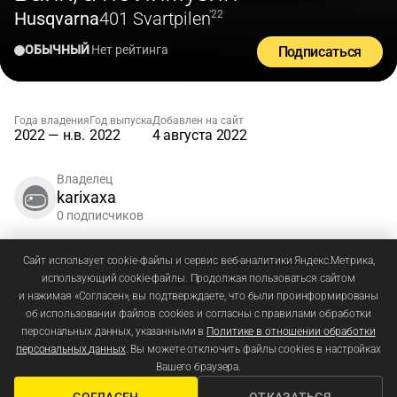
Husqvarna
401 Svartpilen
'22
ОБЫЧНЫЙ
Нет рейтинга
Подписаться
Года владения
Год выпуска
Добавлен на сайт
2022 — н.в.
2022
4 августа 2022
Владелец
karixaxa
0 подписчиков
Зарегистрируйтесь
или
войдите
, чтобы добавлять
Сайт использует cookie-файлы и сервис веб-аналитики Яндекс.Метрика,
использующий cookie-файлы. Продолжая пользоваться сайтом
комментарии
и нажимая «Согласен», вы подтверждаете, что были проинформированы
об использовании файлов cookies и согласны с правилами обработки
персональных данных, указанными в
Политике в отношении обработки
персональных данных
. Вы можете отключить файлы cookies в настройках
Вашего браузера.