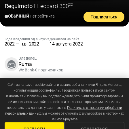
Regulmoto
T-Leopard 300
'22
ОБЫЧНЫЙ
Нет рейтинга
Подписаться
Года владения
Год выпуска
Добавлен на сайт
2022 — н.в.
2022
14 августа 2022
Владелец
Ruma
We Bank
0 подписчиков
•
Зарегистрируйтесь
или
войдите
, чтобы добавлять
Сайт использует cookie-файлы и сервис веб-аналитики Яндекс.Метрика,
использующий cookie-файлы. Продолжая пользоваться сайтом
комментарии
и нажимая «Согласен», вы подтверждаете, что были проинформированы
об использовании файлов cookies и согласны с правилами обработки
персональных данных, указанными в
Политике в отношении обработки
персональных данных
. Вы можете отключить файлы cookies в настройках
Вашего браузера.