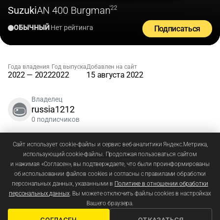
Suzuki
AN 400 Burgman
'22
ОБЫЧНЫЙ
Нет рейтинга
Подписаться
Года владения
Год выпуска
Добавлен на сайт
2022 — 2022
2022
15 августа 2022
Владелец
russia1212
0 подписчиков
Зарегистрируйтесь
или
войдите
, чтобы добавлять
Сайт использует cookie-файлы и сервис веб-аналитики Яндекс.Метрика,
использующий cookie-файлы. Продолжая пользоваться сайтом
комментарии
и нажимая «Согласен», вы подтверждаете, что были проинформированы
об использовании файлов cookies и согласны с правилами обработки
персональных данных, указанными в
Политике в отношении обработки
персональных данных
. Вы можете отключить файлы cookies в настройках
Вашего браузера.