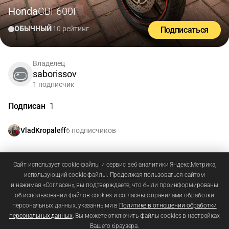
Honda
CBF600F
ОБЫЧНЫЙ
10 рейтинг
Подписаться
Владелец
saborissov
1 подписчик
Подписан
1
6 подписчиков
VladKropaleff
Зарегистрируйтесь
или
войдите
, чтобы добавлять
Сайт использует cookie-файлы и сервис веб-аналитики Яндекс.Метрика,
использующий cookie-файлы. Продолжая пользоваться сайтом
комментарии
и нажимая «Согласен», вы подтверждаете, что были проинформированы
об использовании файлов cookies и согласны с правилами обработки
персональных данных, указанными в
Политике в отношении обработки
персональных данных
. Вы можете отключить файлы cookies в настройках
Вашего браузера.