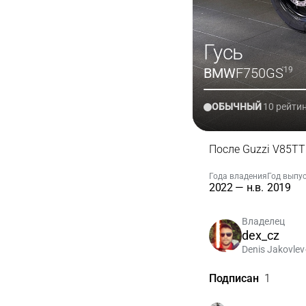
Гусь
BMW
F750GS
'19
ОБЫЧНЫЙ
10 рейти
После Guzzi V85TT
Года владения
Год выпу
2022 — н.в.
2019
Владелец
dex_cz
Denis Jakovlev
Подписан
1