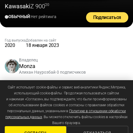
Kawasaki
Z 900
'20
ОБЫЧНЫЙ
Нет рейтинга
Подписаться
Год выпуска
Добавлен на сайт
2020
18 января 2023
Владелец
Monza
Алихан Наурозбай
0 подписчиков
•
Зарегистрируйтесь
или
войдите
, чтобы добавлять
Сайт использует cookie-файлы и сервис веб-аналитики Яндекс.Метрика,
использующий cookie-файлы. Продолжая пользоваться сайтом
комментарии
и нажимая «Согласен», вы подтверждаете, что были проинформированы
об использовании файлов cookies и согласны с правилами обработки
персональных данных, указанными в
Политике в отношении обработки
персональных данных
. Вы можете отключить файлы cookies в настройках
Вашего браузера.