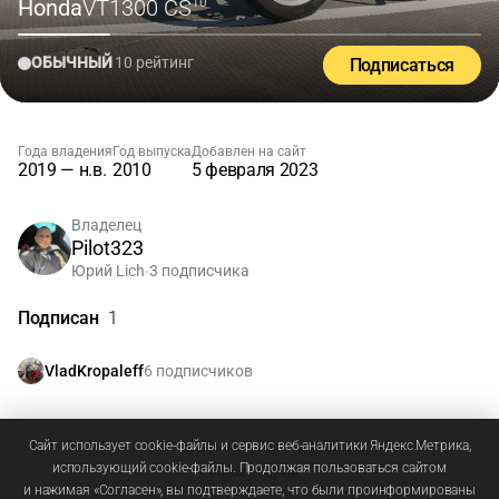
Honda
VT1300 CS
'10
ОБЫЧНЫЙ
10 рейтинг
Подписаться
Года владения
Год выпуска
Добавлен на сайт
2019 — н.в.
2010
5 февраля 2023
Владелец
Pilot323
Юрий Lich
3 подписчика
•
Подписан
1
6 подписчиков
VladKropaleff
Зарегистрируйтесь
или
войдите
, чтобы добавлять
Сайт использует cookie-файлы и сервис веб-аналитики Яндекс.Метрика,
использующий cookie-файлы. Продолжая пользоваться сайтом
комментарии
и нажимая «Согласен», вы подтверждаете, что были проинформированы