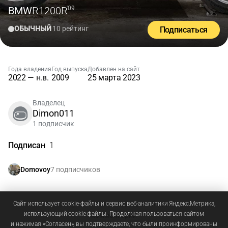
BMW
R1200R
'09
ОБЫЧНЫЙ
10 рейтинг
Подписаться
Года владения
Год выпуска
Добавлен на сайт
2022 — н.в.
2009
25 марта 2023
Владелец
Dimon011
1 подписчик
Подписан
1
7 подписчиков
Domovoy
Зарегистрируйтесь
или
войдите
, чтобы добавлять
Сайт использует cookie-файлы и сервис веб-аналитики Яндекс.Метрика,
использующий cookie-файлы. Продолжая пользоваться сайтом
комментарии
и нажимая «Согласен», вы подтверждаете, что были проинформированы