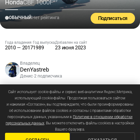
Honda
CBF 1000F
'89
ОБЫЧНЫЙ
Нет рейтинга
Подписаться
Года владения
Год выпуска
Добавлен на сайт
2010 — 2017
1989
23 июня 2023
Владелец
DenYastreb
Денис
2 подписчика
•
Зарегистрируйтесь
или
войдите
, чтобы добавлять
Сайт использует cookie-файлы и сервис веб-аналитики Яндекс.Метрика,
использующий cookie-файлы. Продолжая пользоваться сайтом
комментарии
и нажимая «Согласен», вы подтверждаете, что были проинформированы
об использовании файлов cookies и согласны с правилами обработки
персональных данных, указанными в
Политике в отношении обработки
персональных данных
. Вы можете отключить файлы cookies в настройках
Вашего браузера.