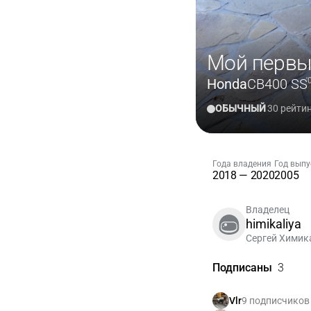
Мой первы
Honda
CB400 SS
'
ОБЫЧНЫЙ
30 рейти
Года владения
Год выпу
2018 — 2020
2005
Владелец
himikaliya
Сергей Химик
Подписаны
3
9 подписчиков
Vlr