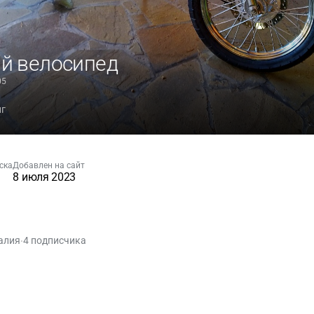
й велосипед
05
нг
ска
Добавлен на сайт
8 июля 2023
алия
4 подписчика
•