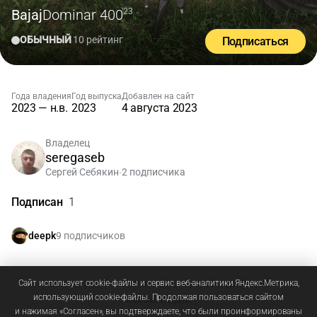
Bajaj
Dominar 400
'23
ОБЫЧНЫЙ
10 рейтинг
Подписаться
Года владения
Год выпуска
Добавлен на сайт
2023 — н.в.
2023
4 августа 2023
Владелец
seregaseb
Сергей Себякин
2 подписчика
•
Подписан
1
9 подписчиков
deepk
Зарегистрируйтесь
или
войдите
, чтобы добавлять
Сайт использует cookie-файлы и сервис веб-аналитики Яндекс.Метрика,
использующий cookie-файлы. Продолжая пользоваться сайтом
комментарии
и нажимая «Согласен», вы подтверждаете, что были проинформированы