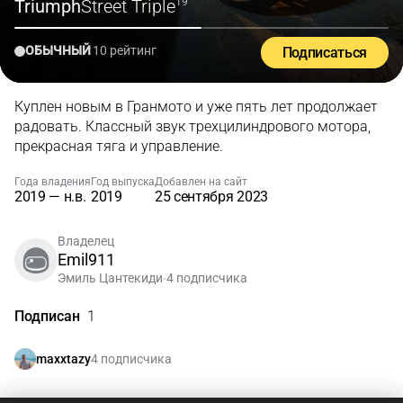
Triumph
Street Triple
'19
ОБЫЧНЫЙ
10 рейтинг
Подписаться
Куплен новым в Гранмото и уже пять лет продолжает
радовать. Классный звук трехцилиндрового мотора,
прекрасная тяга и управление.
Года владения
Год выпуска
Добавлен на сайт
2019 — н.в.
2019
25 сентября 2023
Владелец
Emil911
Эмиль Цантекиди
4 подписчика
•
Подписан
1
4 подписчика
maxxtazy