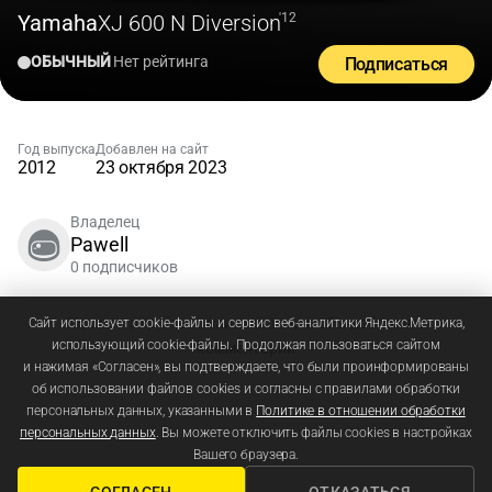
Yamaha
XJ 600 N Diversion
'12
ОБЫЧНЫЙ
Нет рейтинга
Подписаться
Год выпуска
Добавлен на сайт
2012
23 октября 2023
Владелец
Pawell
0 подписчиков
Зарегистрируйтесь
или
войдите
, чтобы добавлять
Сайт использует cookie-файлы и сервис веб-аналитики Яндекс.Метрика,
использующий cookie-файлы. Продолжая пользоваться сайтом
комментарии
и нажимая «Согласен», вы подтверждаете, что были проинформированы
об использовании файлов cookies и согласны с правилами обработки
персональных данных, указанными в
Политике в отношении обработки
персональных данных
. Вы можете отключить файлы cookies в настройках
Вашего браузера.