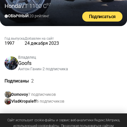
Honda
VT 1100 C
'97
ОБЫЧНЫЙ
20 рейтинг
Подписаться
Год выпуска
Добавлен на сайт
1997
24 декабря 2023
Владелец
Goofs
Антон Ганин
2 подписчика
•
Подписаны
2
7 подписчиков
Domovoy
6 подписчиков
VladKropaleff
Зарегистрируйтесь
или
войдите
, чтобы добавлять
Сайт использует cookie-файлы и сервис веб-аналитики Яндекс.Метрика,
использующий cookie-файлы. Продолжая пользоваться сайтом
комментарии