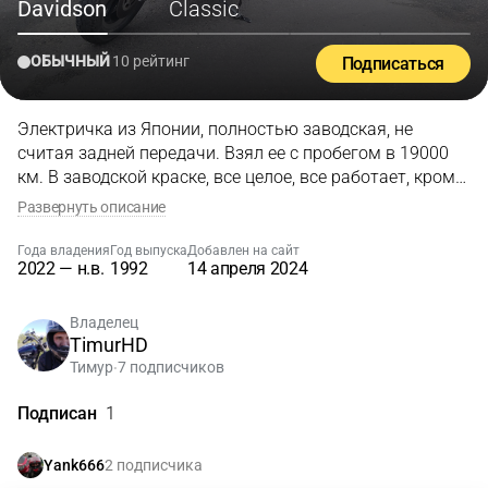
Davidson
Classic
ОБЫЧНЫЙ
10 рейтинг
Подписаться
Электричка из Японии, полностью заводская, не
считая задней передачи. Взял ее с пробегом в 19000
км. В заводской краске, все целое, все работает, кроме
круиз-контроля, но он мне и не нужен. Позже опишу
Развернуть описание
все подробнее.
Года владения
Год выпуска
Добавлен на сайт
2022 — н.в.
1992
14 апреля 2024
Владелец
TimurHD
Тимур
7 подписчиков
•
Подписан
1
2 подписчика
Yank666