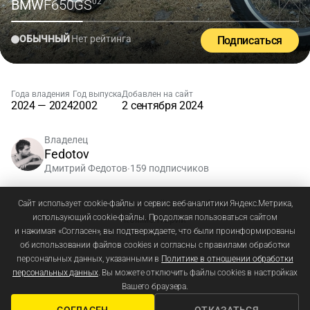
BMW
F650GS
'02
ОБЫЧНЫЙ
Нет рейтинга
Подписаться
Года владения
Год выпуска
Добавлен на сайт
2024 — 2024
2002
2 сентября 2024
Владелец
Fedotov
Дмитрий Федотов
159 подписчиков
•
Зарегистрируйтесь
или
войдите
, чтобы добавлять
Сайт использует cookie-файлы и сервис веб-аналитики Яндекс.Метрика,
использующий cookie-файлы. Продолжая пользоваться сайтом
комментарии
и нажимая «Согласен», вы подтверждаете, что были проинформированы
об использовании файлов cookies и согласны с правилами обработки
персональных данных, указанными в
Политике в отношении обработки
персональных данных
. Вы можете отключить файлы cookies в настройках
Вашего браузера.