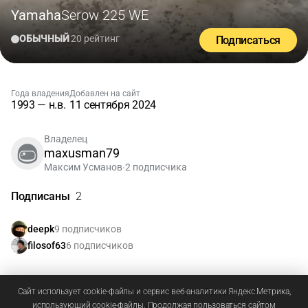
Yamaha
Serow 225 WE
ОБЫЧНЫЙ
20 рейтинг
Подписаться
Года владения
Добавлен на сайт
1993 — н.в.
11 сентября 2024
Владелец
maxusman79
Максим Усманов
2 подписчика
•
Подписаны
2
9 подписчиков
deepk
6 подписчиков
filosof63
Зарегистрируйтесь
или
войдите
, чтобы добавлять
Сайт использует cookie-файлы и сервис веб-аналитики Яндекс.Метрика,
использующий cookie-файлы. Продолжая пользоваться сайтом
комментарии