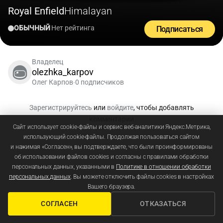
Royal Enfield
Himalayan
ОБЫЧНЫЙ
Нет рейтинга
Подписаться
Владелец
olezhka_karpov
Олег Карпов
0 подписчиков
•
Зарегистрируйтесь
или
войдите
, чтобы добавлять
комментарии
Сайт использует cookie-файлы и сервис веб-аналитики Яндекс.Метрика,
использующий cookie-файлы. Продолжая пользоваться сайтом
и нажимая «Согласен», вы подтверждаете, что были проинформированы
об использовании файлов cookies и согласны с правилами обработки
персональных данных, указанными в
Политике в отношении обработки
персональных данных
. Вы можете отключить файлы cookies в настройках
Вашего браузера.
СОГЛАСЕН
ОТКАЗАТЬСЯ