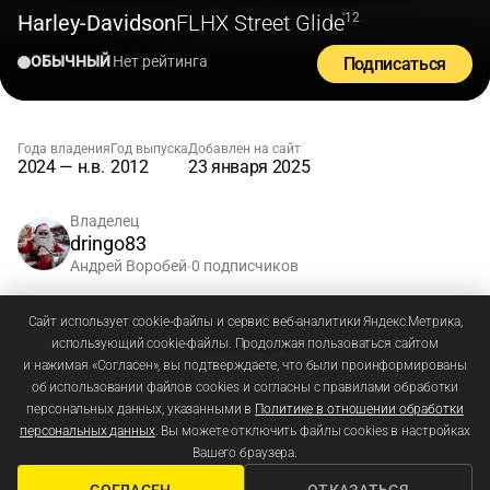
Harley-Davidson
FLHX Street Glide
'12
ОБЫЧНЫЙ
Нет рейтинга
Подписаться
Года владения
Год выпуска
Добавлен на сайт
2024 — н.в.
2012
23 января 2025
Владелец
dringo83
Андрей Воробей
0 подписчиков
•
Зарегистрируйтесь
или
войдите
, чтобы добавлять
Сайт использует cookie-файлы и сервис веб-аналитики Яндекс.Метрика,
использующий cookie-файлы. Продолжая пользоваться сайтом
комментарии
и нажимая «Согласен», вы подтверждаете, что были проинформированы
об использовании файлов cookies и согласны с правилами обработки
персональных данных, указанными в
Политике в отношении обработки
персональных данных
. Вы можете отключить файлы cookies в настройках
Вашего браузера.