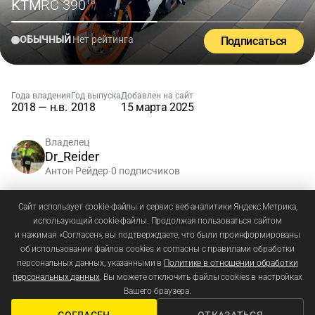
KTM
RC 390
'18
ОБЫЧНЫЙ
Нет рейтинга
Подписаться
Года владения
Год выпуска
Добавлен на сайт
2018 — н.в.
2018
15 марта 2025
Владелец
Dr_Reider
Антон Рейдер
0 подписчиков
•
Зарегистрируйтесь
или
войдите
, чтобы добавлять
Сайт использует cookie-файлы и сервис веб-аналитики Яндекс.Метрика,
использующий cookie-файлы. Продолжая пользоваться сайтом
комментарии
и нажимая «Согласен», вы подтверждаете, что были проинформированы
об использовании файлов cookies и согласны с правилами обработки
персональных данных, указанными в
Политике в отношении обработки
персональных данных
. Вы можете отключить файлы cookies в настройках
Вашего браузера.