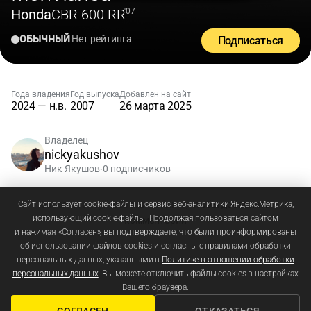
Honda
CBR 600 RR
'07
ОБЫЧНЫЙ
Нет рейтинга
Подписаться
Года владения
Год выпуска
Добавлен на сайт
2024 — н.в.
2007
26 марта 2025
Владелец
nickyakushov
Ник Якушов
0 подписчиков
•
Зарегистрируйтесь
или
войдите
, чтобы добавлять
Сайт использует cookie-файлы и сервис веб-аналитики Яндекс.Метрика,
использующий cookie-файлы. Продолжая пользоваться сайтом
комментарии
и нажимая «Согласен», вы подтверждаете, что были проинформированы
об использовании файлов cookies и согласны с правилами обработки
персональных данных, указанными в
Политике в отношении обработки
персональных данных
. Вы можете отключить файлы cookies в настройках
Вашего браузера.