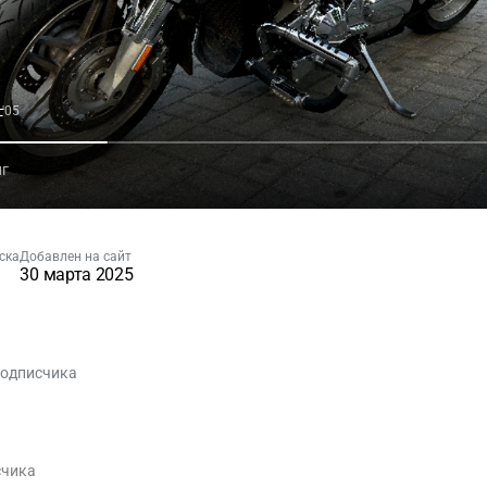
F
'05
нг
ска
Добавлен на сайт
30 марта 2025
подписчика
счика