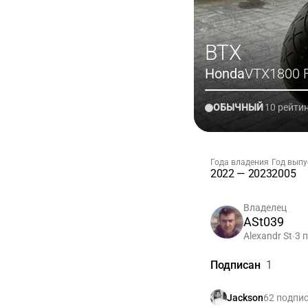
ВТХ
Honda
VTX1800 
ОБЫЧНЫЙ
10 рейти
Года владения
Год выпу
2022 — 2023
2005
Владелец
ASt039
Alexandr St
3 
•
Подписан
1
62 подпи
Jackson