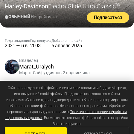
Harley-Davidson
Electra Glide Ultra Classic
'03
ОБЫЧНЫЙ
Нет рейтинга
Подписаться
Года владения
Год выпуска
Добавлен на сайт
2021 — н.в.
2003
5 апреля 2025
Владелец
Marat_Uralych
Марат Сайфутдияров
2 подписчика
•
Зарегистрируйтесь
или
войдите
, чтобы добавлять
Сайт использует cookie-файлы и сервис веб-аналитики Яндекс.Метрика,
использующий cookie-файлы. Продолжая пользоваться сайтом
комментарии
и нажимая «Согласен», вы подтверждаете, что были проинформированы
об использовании файлов cookies и согласны с правилами обработки
персональных данных, указанными в
Политике в отношении обработки
персональных данных
. Вы можете отключить файлы cookies в настройках
Вашего браузера.