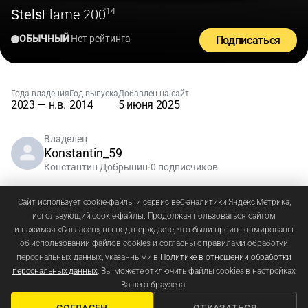
Stels
Flame 200
'14
ОБЫЧНЫЙ
Нет рейтинга
Подписаться
Года владения
Год выпуска
Добавлен на сайт
2023 — н.в.
2014
5 июня 2025
Владелец
Konstantin_59
Константин Добрынин
0 подписчиков
•
Зарегистрируйтесь
или
войдите
, чтобы добавлять
Сайт использует cookie-файлы и сервис веб-аналитики Яндекс.Метрика,
использующий cookie-файлы. Продолжая пользоваться сайтом
комментарии
и нажимая «Согласен», вы подтверждаете, что были проинформированы
об использовании файлов cookies и согласны с правилами обработки
персональных данных, указанными в
Политике в отношении обработки
персональных данных
. Вы можете отключить файлы cookies в настройках
Вашего браузера.