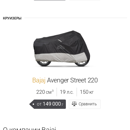
КРУИЗЕРЫ
Bajaj
Avenger Street 220
220
19
150
3
см
л.с.
кг
149 000
.-
от
Сравнить