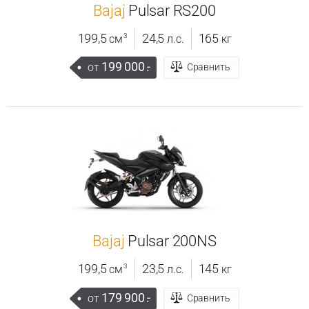
Bajaj
Pulsar RS200
199,5
24,5
165
3
см
л.с.
кг
199 000
.-
от
Сравнить
Bajaj
Pulsar 200NS
199,5
23,5
145
3
см
л.с.
кг
179 900
.-
от
Сравнить