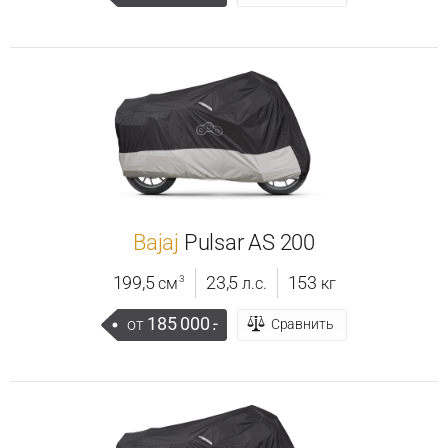
Bajaj
Pulsar AS 200
199,5
23,5
153
3
см
л.с.
кг
185 000
.-
от
Сравнить