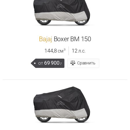
Bajaj
Boxer BM 150
144,8
12
3
см
л.с.
69 900
.-
от
Сравнить