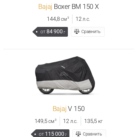
Bajaj
Boxer BM 150 X
144,8
12
3
см
л.с.
84 900
.-
от
Сравнить
Bajaj
V 150
149,5
12
135,5
3
см
л.с.
кг
115 000
.-
от
Сравнить