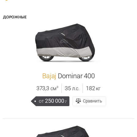
ДОРОЖНЫЕ
Bajaj
Dominar 400
373,3
35
182
3
см
л.с.
кг
250 000
.-
от
Сравнить