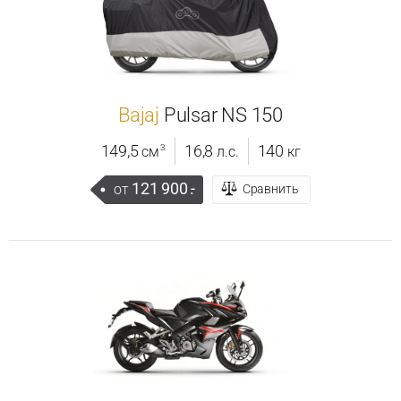
Bajaj
Pulsar NS 150
149,5
16,8
140
3
см
л.с.
кг
121 900
.-
от
Сравнить