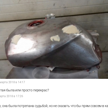
марта 2018 в 14:17
тая была или просто перекрас?
арта 2018 в 17:26
v, она была потрепана судьбой, но не сказать что бы прям совсем в к