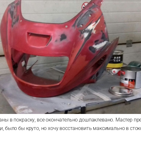
даны в покраску, все окончательно дошпаклевано. Мастер п
и, было бы круто, но хочу восстановить максимально в сток