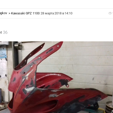
ogkov
>
Kawasaki GPZ 1100
28 марта 2018 в 14:10
и
36