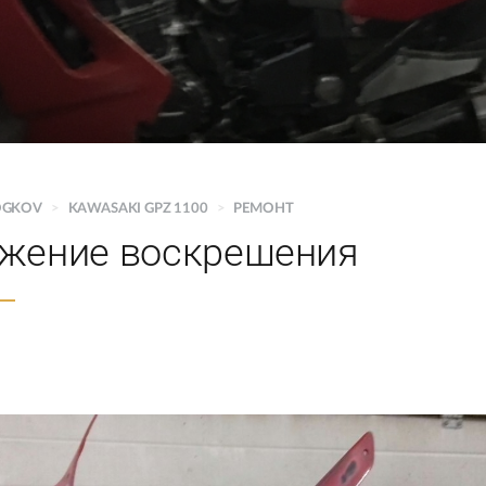
OGKOV
>
KAWASAKI GPZ 1100
>
РЕМОНТ
жение воскрешения