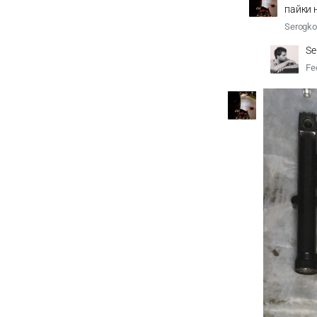
пайки 
Serogko
Se
Fe