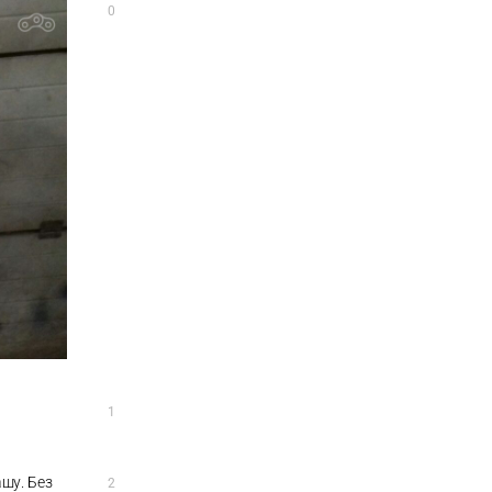
0
1
ашу. Без
2