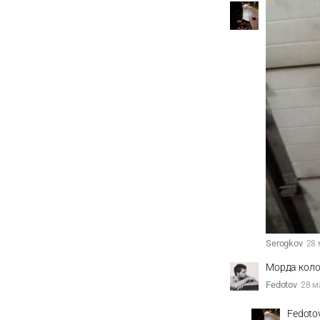
Serogkov
28 
Морда коло
Fedotov
28 м
Fedoto