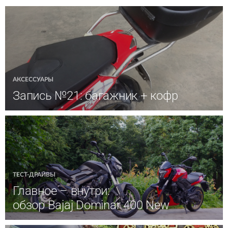
АКСЕССУАРЫ
Запись №21: багажник + кофр
ТЕСТ-ДРАЙВЫ
Главное – внутри:
обзор Bajaj Dominar 400 New