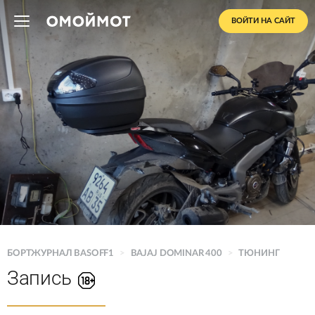
ВОЙТИ НА САЙТ
БОРТЖУРНАЛ BASOFF1
>
BAJAJ DOMINAR 400
>
ТЮНИНГ
Запись