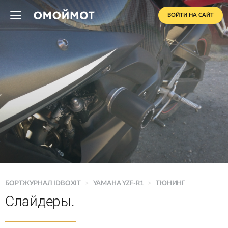
ВОЙТИ НА САЙТ
БОРТЖУРНАЛ IDBOXIT
>
YAMAHA YZF-R1
>
ТЮНИНГ
Слайдеры.