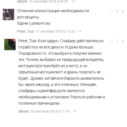
idboxit
16 сентября 2018 в 09:29
Отличная иллюстрация необходимости
–
+
2
доп.защиты.
Удачи с ремонтом.
Peter_Tsar
17 сентября 2018 в 13:33
Peter_Tsar, благодарю. Слайдер действительно
–
+
1
отработал на все деньги. И даже больше.
Порадовало то, что выбрал к покупке именно
эти. Точнее, выбирал их предыдущий владелец
мотоцикла(я приобрёл их у него), а он
серьёзный мотоциклист и дрянь покупать не
будет. Думаю, китайское барахло развалилось
бы через секунду, а эти отличные. Убеждён,
слайдеры и демпфер руля являются
необходимыми к установке. Реально рабочие и
полезные причиндалы.
idboxit
26 сентября 2018 в 11:14