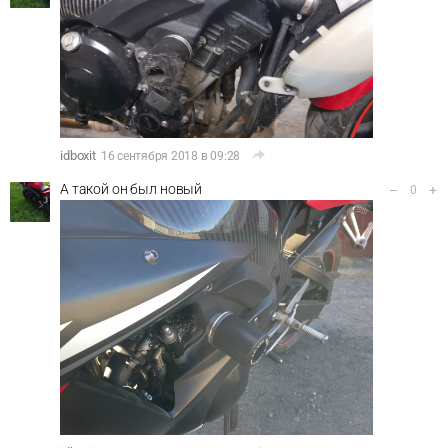
idboxit
16 сентября 2018 в 09:28
А такой он был новый
–
+
0