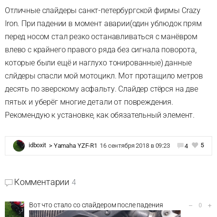
Отличные слайдеры санкт-петербургской фирмы Crazy
Iron. При падении в момент аварии(один ублюдок прям
перед носом стал резко останавливаться с манёвром
влево с крайнего правого ряда без сигнала поворота,
которые были ещё и наглухо тонированные) данные
слйдеры спасли мой мотоцикл. Мот протащило метров
десять по зверскому асфальту. Слайдер стёрся на две
пятых и уберёг многие детали от повреждения.
Рекомендую к установке, как обязательный элемент.
5
idboxit
>
Yamaha YZF-R1
16 сентября 2018 в 09:23
4
Комментарии
4
Вот что стало со слайдером после падения
–
+
0