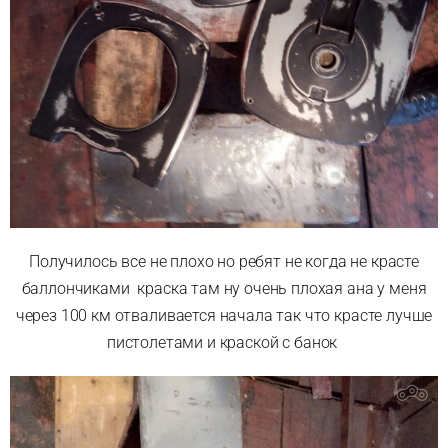
Получилось все не плохо но ребят не когда не красте
баллончиками краска там ну очень плохая ана у меня
через 100 км отваливается начала так что красте лучше
пистолетами и краской с банок