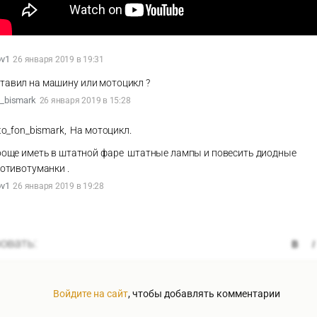
v1
26 января 2019 в 19:31
ставил на машину или мотоцикл ?
n_bismark
26 января 2019 в 15:28
to_fon_bismark, На мотоцикл.
още иметь в штатной фаре штатные лампы и повесить диодные
отивотуманки .
v1
26 января 2019 в 19:28
Войдите на сайт
, чтобы добавлять комментарии