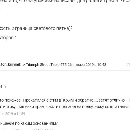
ена и то, что на упаковке написано "для ралли и треков" - 
.
кость и граница светового пятна)?
кторов?
o_fon_bismark
>
Triumph Street Triple 675
26 января 2019 в 10:48
и
6
то похожее. Прокатился с этим в Крым и обратно . Светят отлично . 
атистику лишений прав , снял и положил на полку. Езжу со штатным 
ря 2019 в 14:59
лишение по каким основаниям?