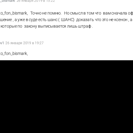
n_bismark
26 января 2019 в 15:22
to_fon_bismark, Точно не помню. Но смысл в том что вам сначала 
шение , а уже в суде есть шанс ( ШАНС) доказать что это не ксенон , а
 которые по закону выписывается лишь штраф .
v1
26 января 2019 в 19:27
to_fon_bismark,