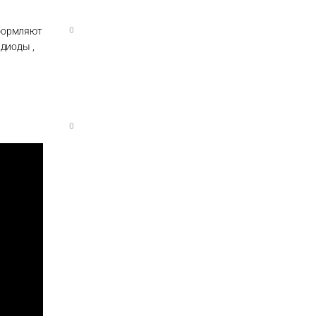
оформляют
0
 диоды ,
0