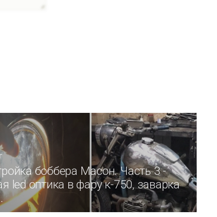
Г
ройка боббера Масон. Часть 3 -
я led оптика в фару к-750, заварка
.