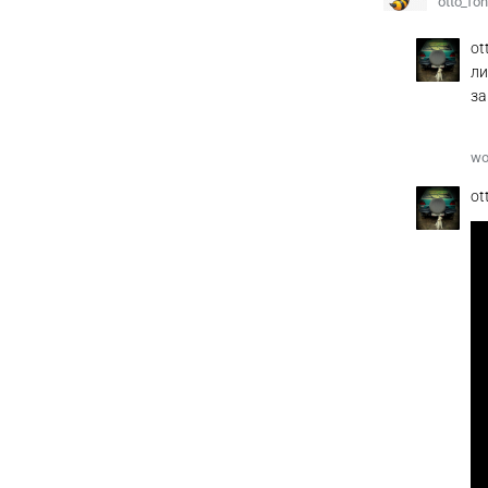
otto_fo
ot
ли
за
wo
ot