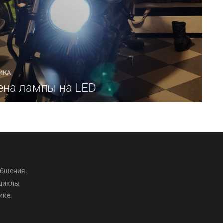
ИКА
ена лампы на LED
общения.
оциклы
ике.