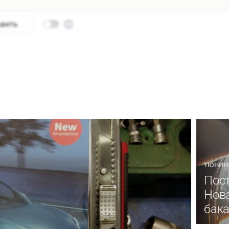
ТЮНИН
Пост
Нова
бака