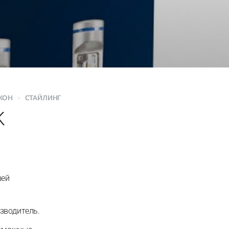
КОН
>
СТАЙЛИНГ
K
шей
зводитель.