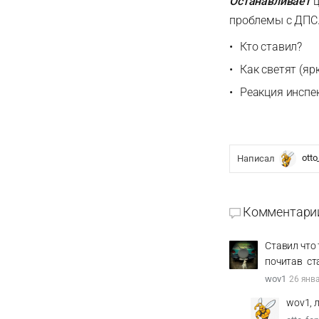
Останавливает
ц
проблемы с ДПС
Кто ставил?
Как светят (яр
Реакция инспе
ott
Написал
Комментари
Ставил что 
почитав ст
wov1
26 янва
wov1, 