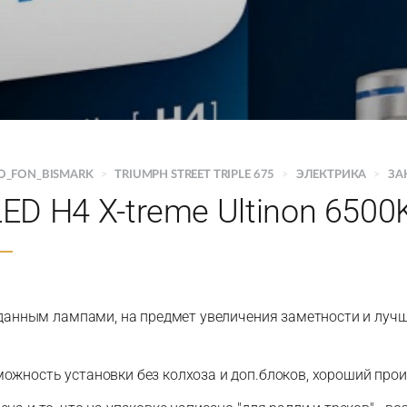
O_FON_BISMARK
>
TRIUMPH STREET TRIPLE 675
>
ЭЛЕКТРИКА
>
ЗА
 LED H4 X-treme Ultinon 6500
к данным лампами, на предмет увеличения заметности и луч
ожность установки без колхоза и доп.блоков, хороший прои