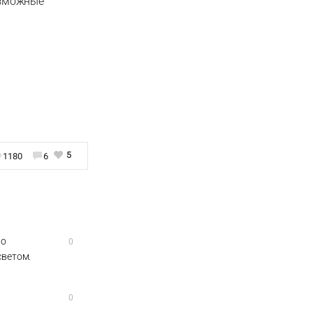
возможные
5
1180
6
Но
0
светом.
0