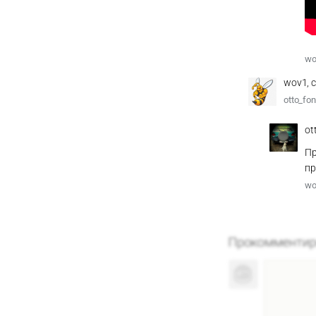
wo
wov1, 
otto_fo
ot
Пр
пр
wo