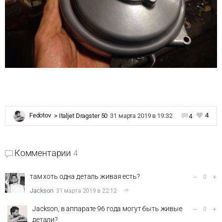
4
Fedotov
>
Italjet Dragster 50
31 марта 2019 в 19:32
4
Комментарии
4
там хоть одна деталь живая есть?
–
+
0
Jackson
31 марта 2019 в 22:12
Jackson, в аппарате 96 года могут быть живые
–
+
0
детали?