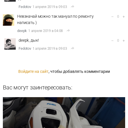
Fedotov
1 апреля 2019 в 09:03
Невзначай можно так мануал по ремонту
–
+
0
написать )
deepk
1 апреля 2019 в 04:08
deepk, дык!
–
+
0
Fedotov
1 апреля 2019 в 09:03
Войдите на сайт
, чтобы добавлять комментарии
Вас могут заинтересовать: