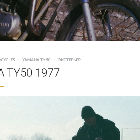
OCYCLES
>
YAMAHA TY 50
>
ЭКСТЕРЬЕР
 TY50 1977