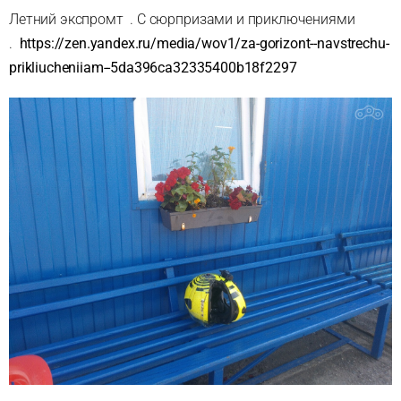
Летний экспромт . С сюрпризами и приключениями
.
https://zen.yandex.ru/media/wov1/za-gorizont--navstrechu-
prikliucheniiam--5da396ca32335400b18f2297