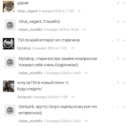
удачи!
–
+
0
Vitus_vagant
8 января 2020 в 17:05
Vitus_vagant, Спасибо)
–
+
0
Helen_stuntlife
8 января 2020 в 18:34
750 лучший аппарат из старичков.
–
+
0
Myta6op
9 января 2020 в 11:03
Myta6op, старичок при замене компрессии
–
+
0
показал себя очень бодрячком))
Helen_stuntlife
13 января 2020 в 14:00
хочу св750 в новый сезон =)
–
+
0
буду следить!
Geniusrb
9 января 2020 в 11:08
Geniusrb, круто) Скоро ещё выложу кое что
–
+
1
интересное))
Helen_stuntlife
13 января 2020 в 14:02