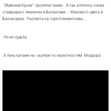
"Майский Крым" пролетел мимо . А так хотелось снова
ставридки с лимоном в Балаклаве ... Макового цвета в
Бахчисарае . Рассвета на горе Клементьева ...
Но не судьба .
А пока катаем на скутере по окрестностям Мордора.