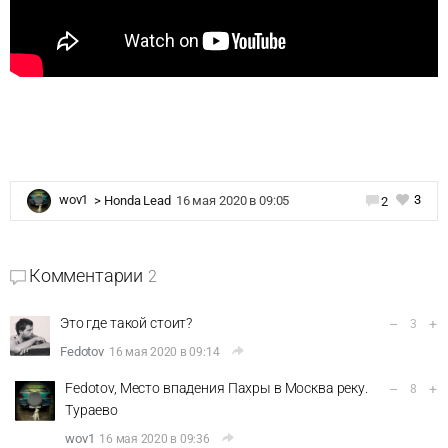
3
wov1
>
Honda Lead
16 мая 2020 в 09:05
2
Комментарии
2
Это где такой стоит?
–
+
3
Fedotov
16 мая 2020 в 09:14
Fedotov, Место впадения Пахры в Москва реку.
–
+
8
Тураево
wov1
16 мая 2020 в 09:36