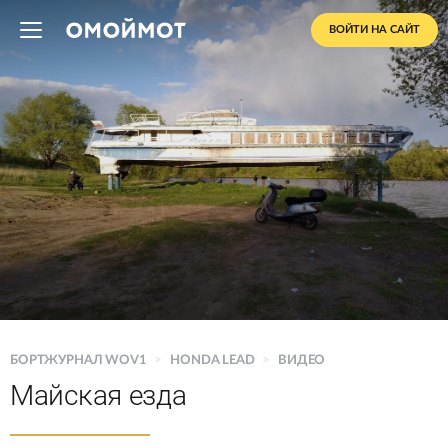
ВОЙТИ НА САЙТ
БОРТЖУРНАЛ WOV1
>
HONDA LEAD
>
ВИДЕО
Майская езда