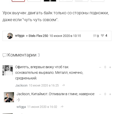
Урок выучен: двигать байк только со стороны подножки,
даже если "чуть чуть совсем".
4
wtigga
>
Stels Flex 250
10 июня 2020 в 13:15
3
Комментарии
3
Офигеть, впервые вижу чтоб так
–
+
0
основательно вырвало. Металл, конечно,
средненький.
Jackson
10 июня 2020 в 16:25
Jackson, Китаймот. Отливали в глине, наверное
–
+
0
:-)
wtigga
11 июня 2020 в 16:02