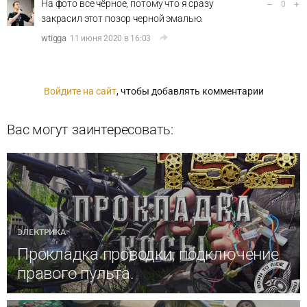
На фото все чёрное, потому что я сразу
–
+
0
закрасил этот позор черной эмалью.
wtigga
11 июня 2020 в 16:03
Войдите на сайт
, чтобы добавлять комментарии
Вас могут заинтересовать:
ЭЛЕКТРИКА
Прокладка проводки, подключение
правого пульта.