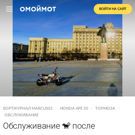
ВОЙТИ НА САЙТ
БОРТЖУРНАЛ MARCUS02
>
HONDA APE 50
>
ТОРМОЗА
>
ОБСЛУЖИВАНИЕ
Обслуживание 🐒 после