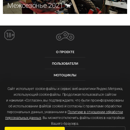
Межсезонье 2021 🐒
О ПРОЕКТЕ
ПОЛЬЗОВАТЕЛИ
МОТОЦИКЛЫ
ПРАВИЛА САЙТА
Сайт использует cookie-файлы и сервис веб-аналитики Яндекс.Метрика,
использующий cookie-файлы. Продолжая пользоваться сайтом
и нажимая «Согласен», вы подтверждаете, что были проинформированы
об использовании файлов cookies и согласны с правилами обработки
персональных данных, указанными в
Политике в отношении обработки
персональных данных
. Вы можете отключить файлы cookies в настройках
Пользовательское соглашение
Политика обработки персональных данных
Вашего браузера.
ООО «ОМОЙМОТ» ОГРН: 1257700092011 ИНН: 9719077129
ADMIN@OMOIMOT.RU