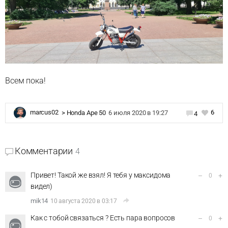
Всем пока!
6
marcus02
>
Honda Ape 50
6 июля 2020 в 19:27
4
Комментарии
4
Привет! Такой же взял! Я тебя у максидома
–
+
0
видел)
mik14
10 августа 2020 в 03:17
Как с тобой связаться ? Есть пара вопросов
–
+
0