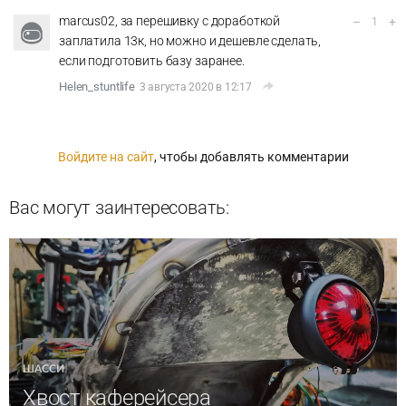
marcus02, за перешивку с доработкой
–
+
1
заплатила 13к, но можно и дешевле сделать,
если подготовить базу заранее.
Helen_stuntlife
3 августа 2020 в 12:17
Войдите на сайт
, чтобы добавлять комментарии
Вас могут заинтересовать:
ШАССИ
Хвост каферейсера