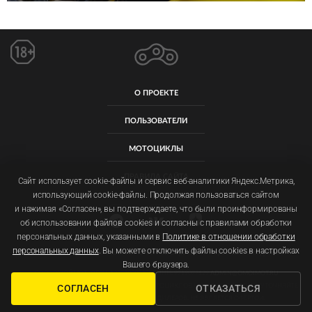
О ПРОЕКТЕ
ПОЛЬЗОВАТЕЛИ
МОТОЦИКЛЫ
ПРАВИЛА САЙТА
Сайт использует cookie-файлы и сервис веб-аналитики Яндекс.Метрика,
использующий cookie-файлы. Продолжая пользоваться сайтом
и нажимая «Согласен», вы подтверждаете, что были проинформированы
об использовании файлов cookies и согласны с правилами обработки
персональных данных, указанными в
Политике в отношении обработки
персональных данных
. Вы можете отключить файлы cookies в настройках
Пользовательское соглашение
Политика обработки персональных данных
Вашего браузера.
ООО «ОМОЙМОТ» ОГРН: 1257700092011 ИНН: 9719077129
ADMIN@OMOIMOT.RU
ФОТОГРАФИИ, ЦЕНЫ И ХАРАКТЕРИСТИКИ МОТОЦИКЛОВ МОГУТ ОТЛИЧАТЬСЯ. УТОЧНЯЙТЕ
СОГЛАСЕН
ОТКАЗАТЬСЯ
ПОДРОБНОСТИ У ОФИЦИАЛЬНЫХ ДИЛЕРОВ. НЕ ЯВЛЯЕТСЯ ОФЕРТОЙ.