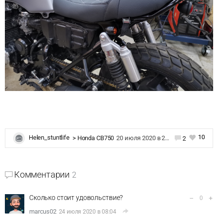
10
Helen_stuntlife
>
Honda CB750
20 июля 2020 в 20:02
2
Комментарии
2
Сколько стоит удовольствие?
–
+
0
marcus02
24 июля 2020 в 08:04