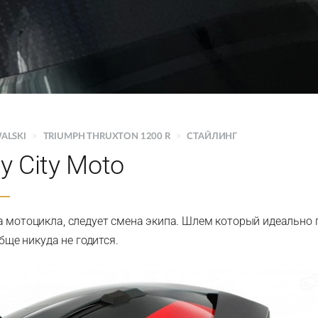
ALSKI
>
TRIUMPH THRUXTON 1200 R
>
СТАЙЛИНГ
 City Moto
 мотоцикла, следует смена экипа. Шлем который идеально по
обще никуда не годится.