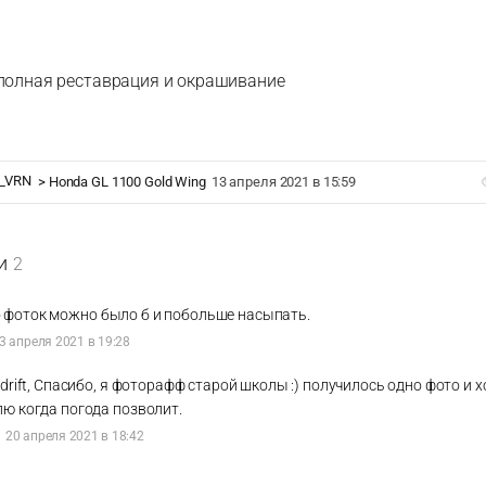
полная реставрация и окрашивание
_VRN
>
Honda GL 1100 Gold Wing
13 апреля 2021 в 15:59
и
2
о фоток можно было б и побольше насыпать.
3 апреля 2021 в 19:28
adrift, Спасибо, я фоторафф старой школы :) получилось одно фото и х
ю когда погода позволит.
N
20 апреля 2021 в 18:42