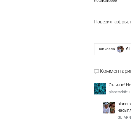
Коффффрррр.
Повесил кофры, 
GL
Написалa
Комментари
Отлично! Н
planetadrift
1
planet
насыпл
GL_VR