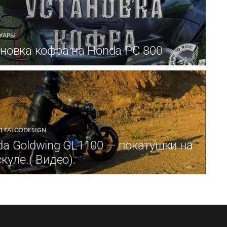
УАРЫ
новка кофра на Honda PC 800
 FALCODESIGN
a Goldwing GL1100 — покатушки на
куле.( Видео).