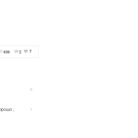
7
636
2
0
орошо ,
1