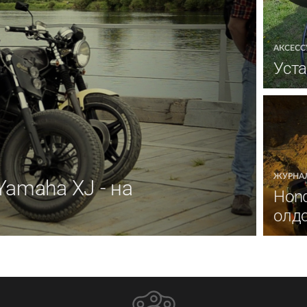
АКСЕСС
Уста
ЖУРНАЛ
Yamaha XJ - на
Hond
олдс