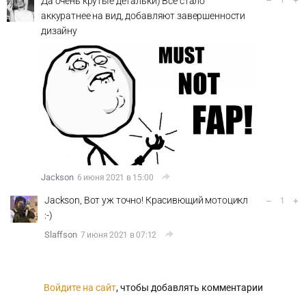
–
+
Да очень крутые детальки) Всё стало
1
аккуратнее на вид, добавляют завершенности
дизайну
Jackson
6 июня 2021 в 15:00
Jackson, Вот уж точно! Красивющий мотоцикл
–
+
1
:-)
Slaffson
7 июня 2021 в 07:12
Войдите на сайт
, чтобы добавлять комментарии