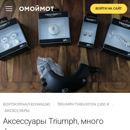
ВОЙТИ НА САЙТ
БОРТЖУРНАЛ KOWALSKI
>
TRIUMPH THRUXTON 1200 R
>
АКСЕССУАРЫ
Аксессуары Triumph, много